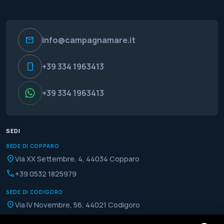
mail
info@campagnamare.it
smartphone
+39 334 1963413
+39 334 1963413
SEDI
SEDE DI COPPARO
location_on
Via XX Settembre, 4, 44034 Copparo
phone
+39 0532 1825979
SEDE DI CODIGORO
location_on
Via IV Novembre, 56, 44021 Codigoro
phone
+39 0533 370146