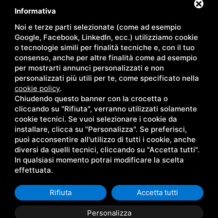
Informativa
QUICK LINKS
Noi e terze parti selezionate (come ad esempio
Home
Paese
Google, Facebook, LinkedIn, ecc.) utilizziamo cookie
Chi siamo
Copparo
o tecnologie simili per finalità tecniche e, con il tuo
consenso, anche per altre finalità come ad esempio
Servizi
Codigoro
per mostrarti annunci personalizzati e non
Territorio
News
personalizzati più utili per te, come specificato nella
Esperienze
Faq
cookie policy
.
Novità
Vendi casa
Chiudendo questo banner con la crocetta o
Campagna
Contatti
cliccando su "Rifiuta", verranno utilizzati solamente
cookie tecnici. Se vuoi selezionare i cookie da
installare, clicca su "Personalizza". Se preferisci,
puoi acconsentire all'utilizzo di tutti i cookie, anche
Campagna Mare Immobili · P. IVA 01773890387 ·
Sitemap
· Questo sito è
diversi da quelli tecnici, cliccando su "Accetta tutti".
protetto da Google reCAPTCHA v3,
Privacy Policy
e
Termini di servizio
di
In qualsiasi momento potrai modificare la scelta
Google
effettuata.
Rifiuta
Accetta tutti
Personalizza