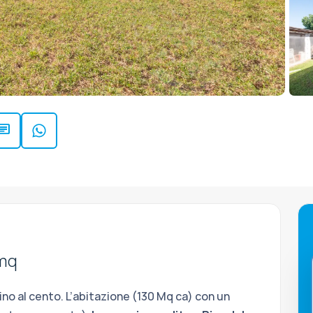
hat
 mq
cino al cento. L’abitazione (130 Mq ca) con un