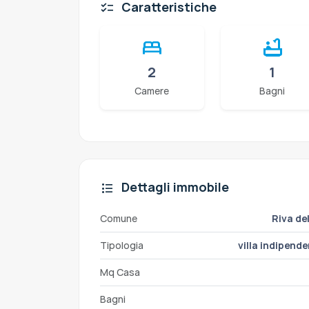
Caratteristiche
checklist
bed
bathtub
2
1
Camere
Bagni
Dettagli immobile
format_list_bulleted
Comune
Riva de
Tipologia
villa indipend
Mq Casa
Bagni