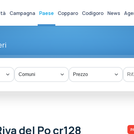
ità
Campagna
Paese
Copparo
Codigoro
News
Age
ri
Riva del Po cr128
P