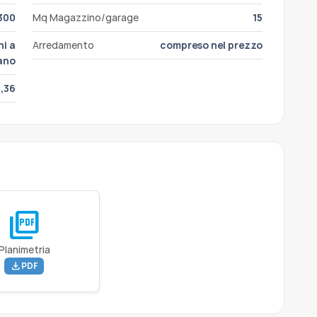
300
Mq Magazzino/garage
15
i a
Arredamento
compreso nel prezzo
ano
7,36
picture_as_pdf
Planimetria
download
PDF