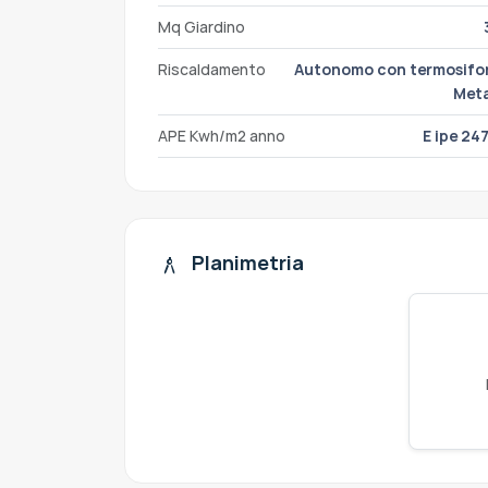
Mq Giardino
Riscaldamento
Autonomo con termosifon
Met
APE Kwh/m2 anno
E ipe 24
Planimetria
architecture