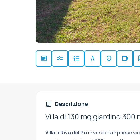
article
checklist
format_list_bulleted
architecture
location_on
videocam
c
Descrizione
article
Villa di 130 mq giardino 300
Villa a Riva del Po
in vendita in paese vi