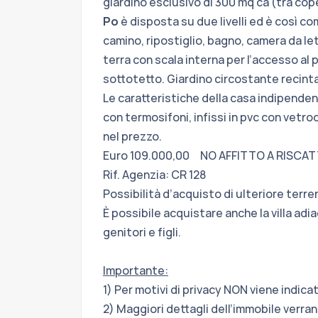
giardino esclusivo di 300 mq ca (tra co
Po
è disposta su due livelli ed è così c
camino, ripostiglio, bagno, camera da le
terra con scala interna per l’accesso al
sottotetto. Giardino circostante recint
Le caratteristiche della casa indipend
con termosifoni, infissi in pvc con vet
nel prezzo.
Euro 109.000,00 NO AFFITTO A RISCA
Rif. Agenzia: CR 128
Possibilità d’acquisto di ulteriore terre
È possibile acquistare anche la villa adi
genitori e figli.
Importante:
1) Per motivi di privacy NON viene indicat
2) Maggiori dettagli dell’immobile verra