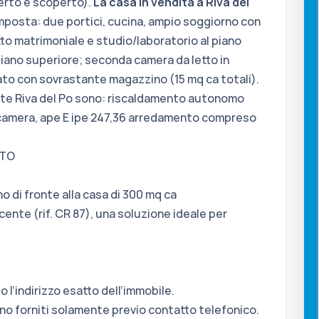
perto e scoperto).
La casa in vendita a Riva del
omposta: due portici, cucina, ampio soggiorno con
tto matrimoniale e studio/laboratorio al piano
 piano superiore; seconda camera da letto in
ato con sovrastante magazzino (15 mq ca totali).
ente Riva del Po sono: riscaldamento autonomo
rocamera, ape E ipe 247,36 arredamento compreso
TTO
no di fronte alla casa di 300 mq ca
acente (rif. CR 87), una soluzione ideale per
o l’indirizzo esatto dell’immobile.
nno forniti solamente previo contatto telefonico.