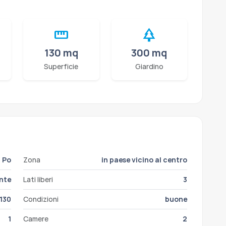
straighten
park
130 mq
300 mq
Superficie
Giardino
l Po
Zona
in paese vicino al centro
ente
Lati liberi
3
130
Condizioni
buone
1
Camere
2