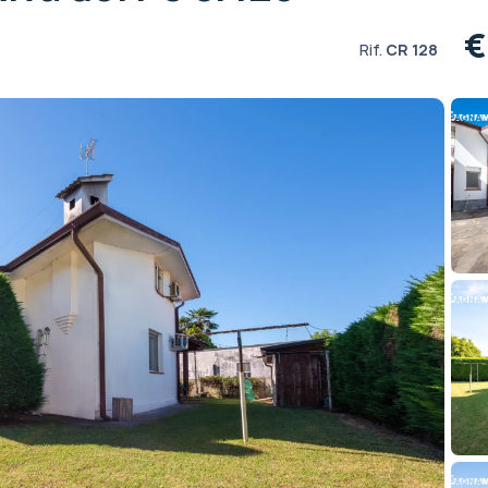
€
Rif.
CR 128