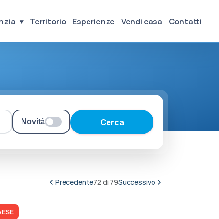
nzia
Territorio
Esperienze
Vendi casa
Contatti
Cerca
Novità
Precedente
72 di 79
Successivo
AESE