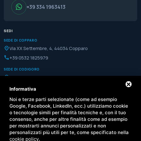
+39 334 1963413
SEDI
SEDE DI COPPARO
location_on
Via XX Settembre, 4, 44034 Copparo
phone
+39 0532 1825979
SEDE DI CODIGORO
location_on
Via IV Novembre, 56, 44021 Codigoro
phone
+39 0533 370146
Informativa
Noi e terze parti selezionate (come ad esempio
QUICK LINKS
Google, Facebook, LinkedIn, ecc.) utilizziamo cookie
Home
Paese
o tecnologie simili per finalità tecniche e, con il tuo
consenso, anche per altre finalità come ad esempio
Chi siamo
Copparo
per mostrarti annunci personalizzati e non
Servizi
Codigoro
personalizzati più utili per te, come specificato nella
Territorio
News
cookie policy
.