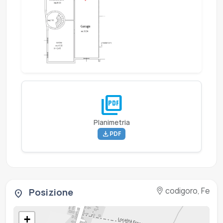
picture_as_pdf
Planimetria
download
PDF
codigoro, Fe
Posizione
location_on
+