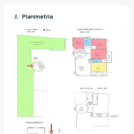
Planimetria
architecture