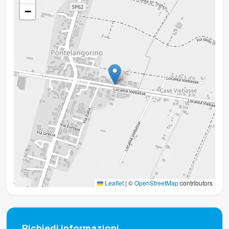
−
Leaflet
|
©
OpenStreetMap
contributors
Richiedi informazioni