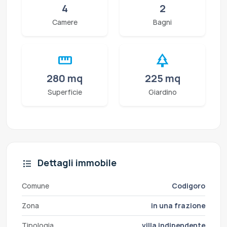
4
2
Camere
Bagni
straighten
park
280 mq
225 mq
Superficie
Giardino
Dettagli immobile
format_list_bulleted
Comune
Codigoro
Zona
in una frazione
Tipologia
villa indipendente