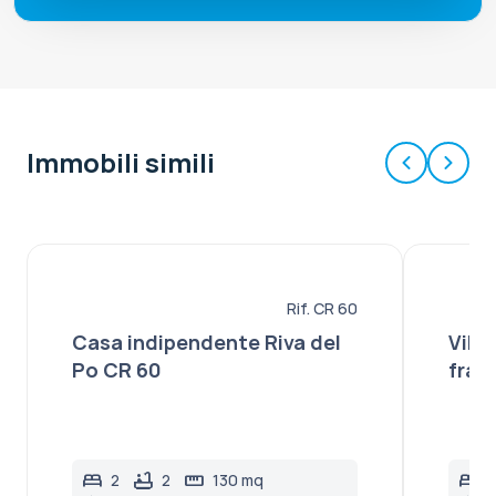
Immobili simili
€ 69.000
€ 2
NOVITÀ
PAESE
NO
Rif. CR 60
Casa indipendente Riva del
Vill
Po CR 60
fraz
bed
bathtub
straighten
bed
2
2
130 mq
3