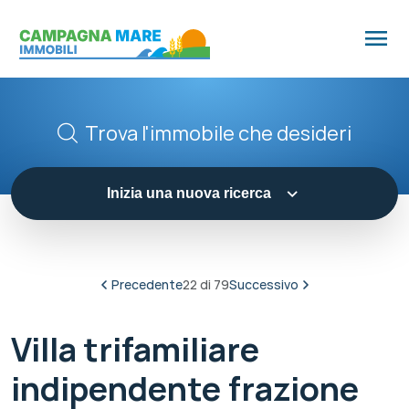
menu
Trova l'immobile che desideri
expand_more
Inizia una nuova ricerca
Precedente
22 di 79
Successivo
Villa trifamiliare
indipendente frazione