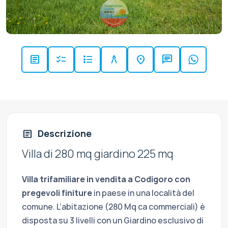
article
checklist
format_list_bulleted
architecture
location_on
chat
Descrizione
article
Villa di 280 mq giardino 225 mq
Villa trifamiliare in vendita a Codigoro con
pregevoli finiture
in paese in una località del
comune. L’abitazione (280 Mq ca commerciali) è
disposta su 3 livelli con un Giardino esclusivo di