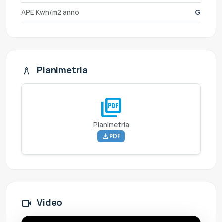
APE Kwh/m2 anno
G
Planimetria
architecture
picture_as_pdf
Planimetria
download
PDF
Video
videocam