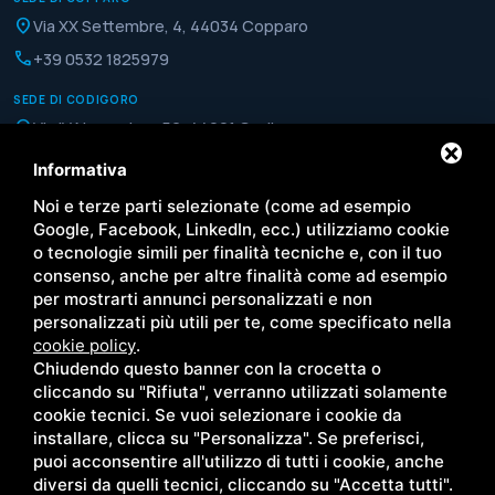
location_on
Via XX Settembre, 4, 44034 Copparo
phone
+39 0532 1825979
SEDE DI CODIGORO
location_on
Via IV Novembre, 56, 44021 Codigoro
phone
+39 0533 370146
Informativa
Noi e terze parti selezionate (come ad esempio
QUICK LINKS
Google, Facebook, LinkedIn, ecc.) utilizziamo cookie
Home
Paese
o tecnologie simili per finalità tecniche e, con il tuo
consenso, anche per altre finalità come ad esempio
Chi siamo
Copparo
per mostrarti annunci personalizzati e non
Servizi
Codigoro
personalizzati più utili per te, come specificato nella
Territorio
News
cookie policy
.
Esperienze
Faq
Chiudendo questo banner con la crocetta o
Novità
Vendi casa
cliccando su "Rifiuta", verranno utilizzati solamente
Campagna
Contatti
cookie tecnici. Se vuoi selezionare i cookie da
installare, clicca su "Personalizza". Se preferisci,
puoi acconsentire all'utilizzo di tutti i cookie, anche
diversi da quelli tecnici, cliccando su "Accetta tutti".