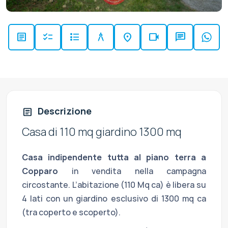
article
checklist
format_list_bulleted
architecture
location_on
videocam
chat
Descrizione
article
Casa di 110 mq giardino 1300 mq
Casa indipendente tutta al piano terra a
Copparo
in vendita nella campagna
circostante. L’abitazione (110 Mq ca) è libera su
4 lati con un giardino esclusivo di 1300 mq ca
(tra coperto e scoperto).