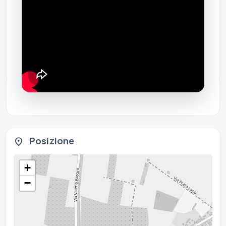
Posizione
location_on
+
−