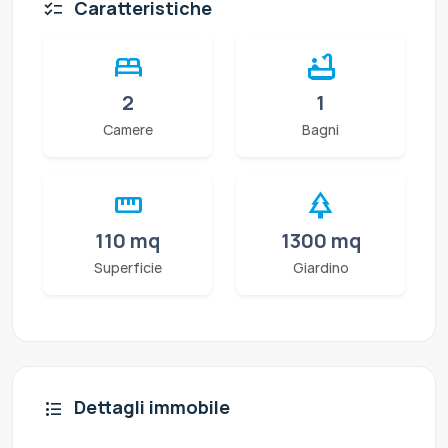
Caratteristiche
checklist
bed
bathtub
2
1
Camere
Bagni
straighten
park
110 mq
1300 mq
Superficie
Giardino
Dettagli immobile
format_list_bulleted