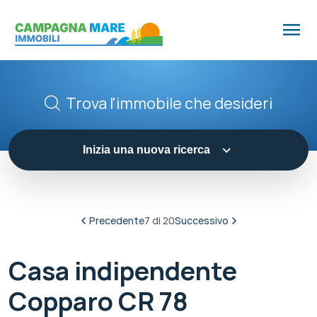
menu
Trova l'immobile che desideri
expand_more
Inizia una nuova ricerca
Precedente
7 di 20
Successivo
Casa indipendente
Copparo CR 78